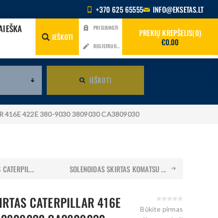
+370 625 65555
INFO@EKSETAS.LT
AIEŠKA
PRISIJUNGTI
PREKIŲ KREPŠELIS
0
IEŠKOTI
€0.00
REGISTRUOTIS
IEŠKOTI
AR 416E 422E 380-9030 3809030 CA3809030
CATERPIL...
SOLENOIDAS SKIRTAS KOMATSU ...
IRTAS CATERPILLAR 416E
Būkite pirmas