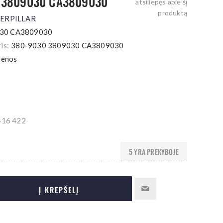
 3809030 CA3809030
atsiliepęs apie šį
produktą
TERPILLAR
030 CA3809030
is:
380-9030 3809030 CA3809030
ienos
16 422
5 YRA PREKYBOJE
Į KREPŠELĮ