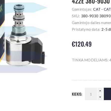
422E 380-9030
Gamintojas:
CAT - CA
SKU:
380-9030 3809
Gamintojo dalies numer
Pristatymo data:
2-5 d
€120.49
TINKA MODELIAMS: 4
KIEKIS: