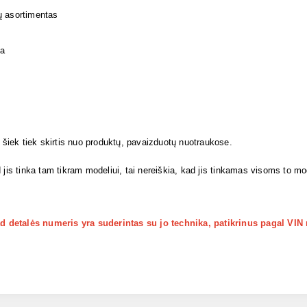
ų asortimentas
ja
i šiek tiek skirtis nuo produktų, pavaizduotų nuotraukose.
 jis tinka tam tikram modeliui, tai nereiškia, kad jis tinkamas visoms to m
kad detalės numeris yra suderintas su jo technika, patikrinus pagal VIN