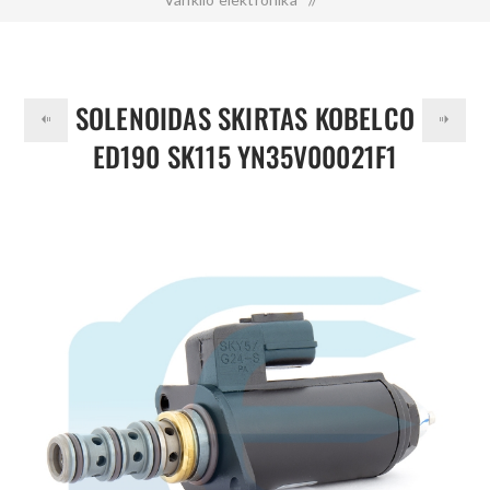
Solenoidas skirtas KOBELCO ED190 SK115 YN35V00021F1
SOLENOIDAS SKIRTAS KOBELCO
ED190 SK115 YN35V00021F1