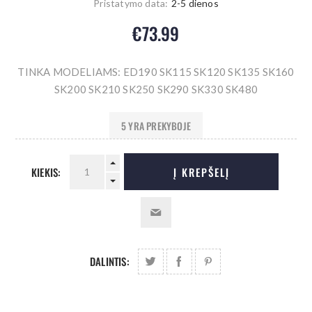
Pristatymo data:
2-5 dienos
€73.99
TINKA MODELIAMS: ED190 SK115 SK120 SK135 SK160
SK200 SK210 SK250 SK290 SK330 SK480
5 YRA PREKYBOJE
KIEKIS:
Į KREPŠELĮ
DALINTIS: