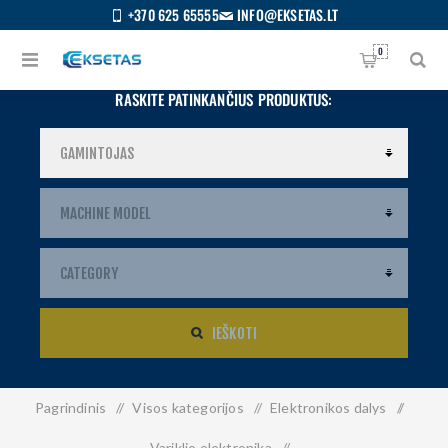
+370 625 65555
INFO@EKSETAS.LT
0
RASKITE PATINKANČIUS PRODUKTUS:
IEŠKOTI
Pagrindinis
/
Visos kategorijos
/
Elektronikos dalys
/
S
IETUVIŲ
Variklio elektronika
/