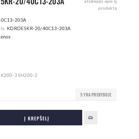
E5KR-20/40C13-203A
atsiliepęs apie šį
produktą
40C13-203A
is:
KDRDE5KR-20/40C13-203A
ienos
K200-3 SH200-2
5 YRA PREKYBOJE
Į KREPŠELĮ