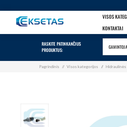
VISOS KATE
KONTAKTAI
RASKITE PATINKANČIUS
GAMINTOJ
PRODUKTUS:
Pagrindinis
/
Visos kategorijos
/
Hidraulinės