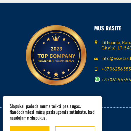
MUS RASITE
Lithuania, Kana
Giraitė, LT-5
info@eksetas.l
+370625655
+370625655
Slapukai padeda mums teikti paslaugas.
Naudodamiesi mūsų paslaugomis sutinkate, kad
naudojame slapukus.