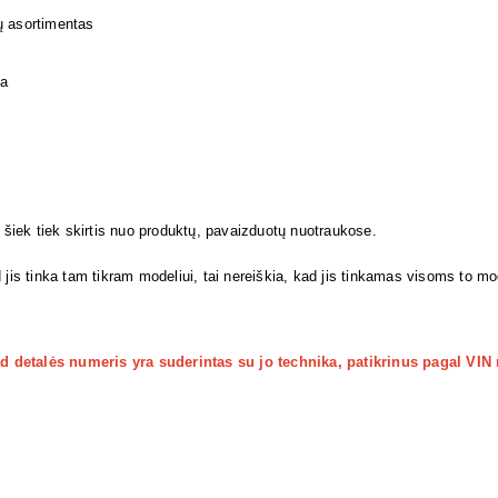
ų asortimentas
ja
i šiek tiek skirtis nuo produktų, pavaizduotų nuotraukose.
 jis tinka tam tikram modeliui, tai nereiškia, kad jis tinkamas visoms to m
kad detalės numeris yra suderintas su jo technika, patikrinus pagal VIN