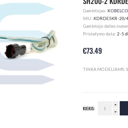
SH200-2 KDRD
Gamintojas:
KOBELCO
SKU:
KDRDE5KR-20/
Gamintojo dalies numer
Pristatymo data:
2-5 d
€73.49
TINKA MODELIAMS: S
KIEKIS: