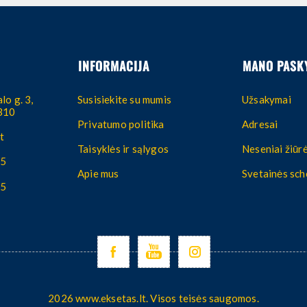
INFORMACIJA
MANO PASK
lo g. 3,
Susisiekite su mumis
Užsakymai
4310
Privatumo politika
Adresai
t
Taisyklės ir sąlygos
Neseniai žiūrė
55
Apie mus
Svetainės sc
55
2026 www.eksetas.lt. Visos teisės saugomos.