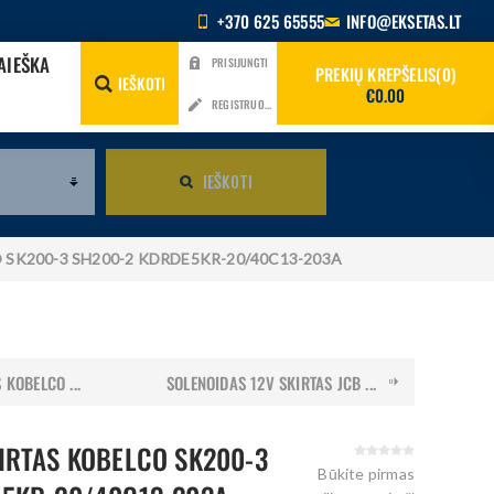
+370 625 65555
INFO@EKSETAS.LT
AIEŠKA
PRISIJUNGTI
PREKIŲ KREPŠELIS
0
IEŠKOTI
€0.00
REGISTRUOTIS
IEŠKOTI
CO SK200-3 SH200-2 KDRDE5KR-20/40C13-203A
 KOBELCO ...
SOLENOIDAS 12V SKIRTAS JCB ...
IRTAS KOBELCO SK200-3
Būkite pirmas