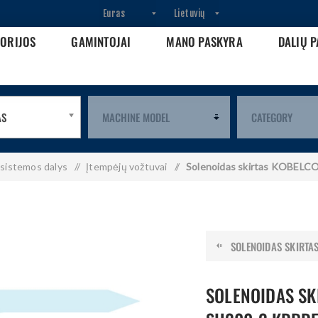
GORIJOS
GAMINTOJAI
MANO PASKYRA
DALIŲ P
AS
 sistemos dalys
/
Įtempėjų vožtuvai
/
Solenoidas skirtas KOBEL
SOLENOIDAS SKIRTAS
SOLENOIDAS SK