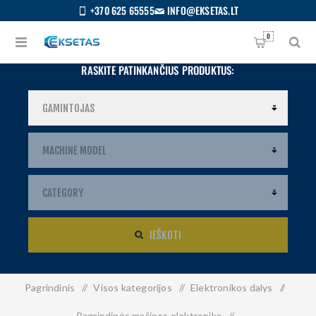
+370 625 65555
INFO@EKSETAS.LT
0
RASKITE PATINKANČIUS PRODUKTUS:
IEŠKOTI
Pagrindinis
/
Visos kategorijos
/
Elektronikos dalys
/
S
IETUVIŲ
Pagrindinės mašinos elektronika
/