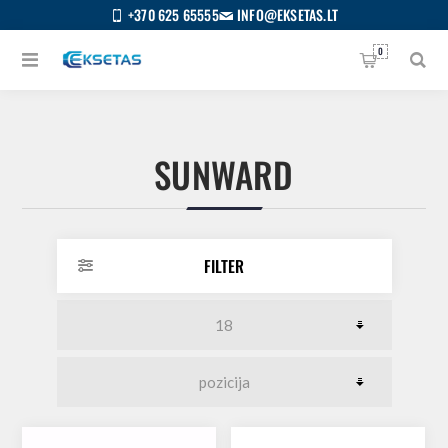
+370 625 65555
INFO@EKSETAS.LT
0
SUNWARD
FILTER
S
IETUVIŲ