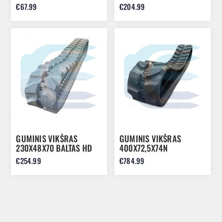
SUNWARD SWE15 SWE17
€67.99
€204.99
23010503
GUMINIS VIKŠRAS
GUMINIS VIKŠRAS
230X48X70 BALTAS HD
400X72,5X74N
€254.99
€784.99