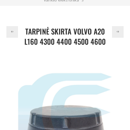
Tarpinė skirta VOLVO A20 L160 4300 4400 4500 4600 861
VOE6210866 6210866
TARPINĖ SKIRTA VOLVO A20
L160 4300 4400 4500 4600
861 VOE6210866 6210866