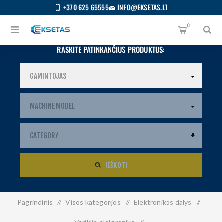
+370 625 65555
INFO@EKSETAS.LT
0
RASKITE PATINKANČIUS PRODUKTUS:
IEŠKOTI
Pagrindinis
/
Visos kategorijos
/
Elektronikos dalys
/
S
IETUVIŲ
Variklio elektronika
/