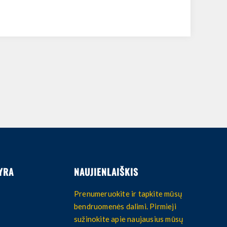
YRA
NAUJIENLAIŠKIS
Prenumeruokite ir tapkite mūsų
bendruomenės dalimi. Pirmieji
sužinokite apie naujausius mūsų