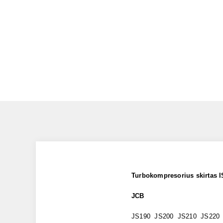
Turbokompresorius skirtas 
JCB
JS190 JS200 JS210 JS220