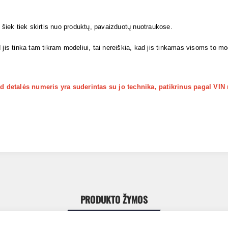
i šiek tiek skirtis nuo produktų, pavaizduotų nuotraukose.
 jis tinka tam tikram modeliui, tai nereiškia, kad jis tinkamas visoms to m
kad detalės numeris yra suderintas su jo technika, patikrinus pagal VIN
PRODUKTO ŽYMOS