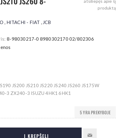
JS210 JS260 8-
atsiliepęs apie šį
produktą
MO
,
HITACHI - FIAT
,
JCB
is:
8-98030217-0 8980302170 02/802306
ienos
190 JS200 JS210 JS220 JS240 JS260 JS175W
40-3 ZX240-3 ISUZU 4HK1 6HK1
5 YRA PREKYBOJE
Į KREPŠELĮ