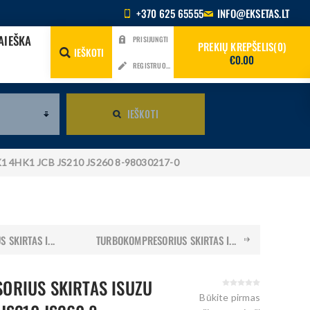
+370 625 65555
INFO@EKSETAS.LT
AIEŠKA
PRISIJUNGTI
PREKIŲ KREPŠELIS
0
IEŠKOTI
€0.00
REGISTRUOTIS
IEŠKOTI
K1 4HK1 JCB JS210 JS260 8-98030217-0
SKIRTAS I...
TURBOKOMPRESORIUS SKIRTAS I...
ORIUS SKIRTAS ISUZU
Būkite pirmas