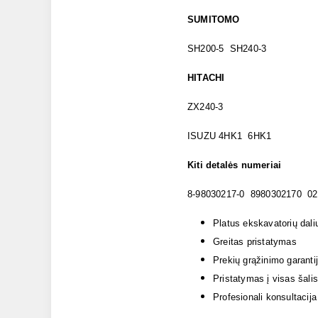
SUMITOMO
SH200-5 SH240-3
HITACHI
ZX240-3
ISUZU 4HK1 6HK1
Kiti detalės numeriai
8-98030217-0 8980302170 02
Platus ekskavatorių dali
Greitas pristatymas
Prekių grąžinimo garanti
Pristatymas į visas šalis
Profesionali konsultacija