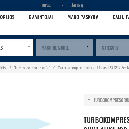
GORIJOS
GAMINTOJAI
MANO PASKYRA
DALIŲ P
AS
klis
/
Turbo kompresoriai
/
Turbokompresorius skirtas ISUZU 6H
TURBOKOMPRESORIUS 
TURBOKOMPRES