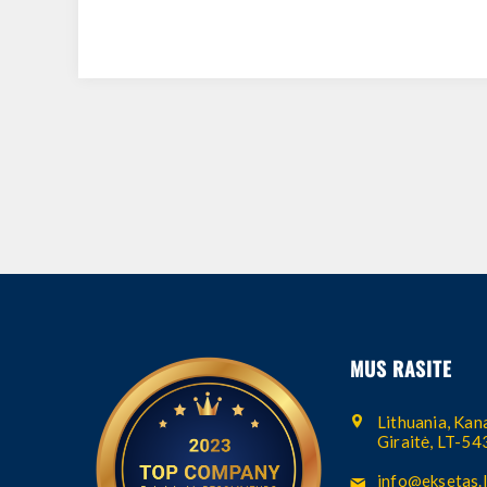
MUS RASITE
Lithuania, Kana
Giraitė, LT-5
info@eksetas.l