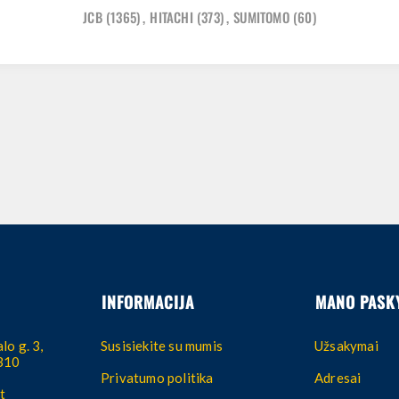
JCB
(1365)
,
HITACHI
(373)
,
SUMITOMO
(60)
INFORMACIJA
MANO PASK
lo g. 3,
Susisiekite su mumis
Užsakymai
4310
Privatumo politika
Adresai
t