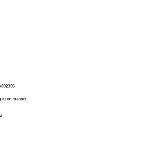
/802306
ų asortimentas
ja