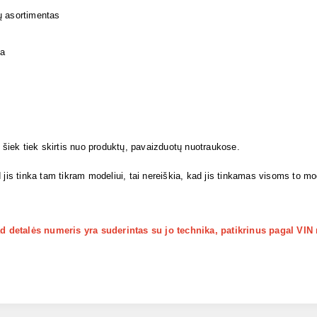
ų asortimentas
ja
i šiek tiek skirtis nuo produktų, pavaizduotų nuotraukose.
 jis tinka tam tikram modeliui, tai nereiškia, kad jis tinkamas visoms to m
kad detalės numeris yra suderintas su jo technika, patikrinus pagal VIN