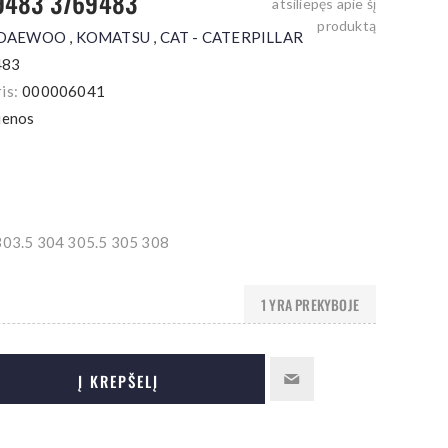
-9483 3769483
atsiliepęs apie šį
produktą
 DAEWOO
,
KOMATSU
,
CAT - CATERPILLAR
483
is:
000006041
ienos
3.5 304 305.5 305 308
1 YRA PREKYBOJE
Į KREPŠELĮ