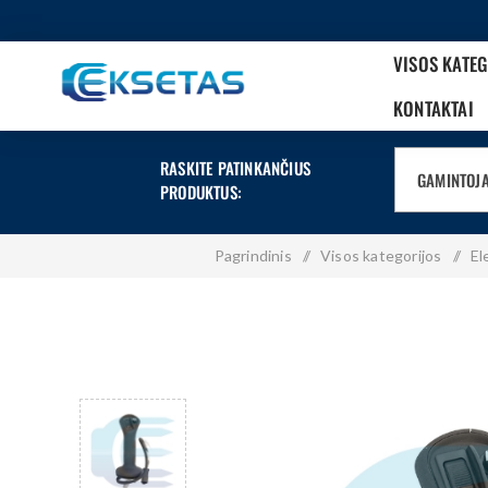
VISOS KATE
KONTAKTAI
RASKITE PATINKANČIUS
GAMINTOJ
PRODUKTUS:
Pagrindinis
/
Visos kategorijos
/
El