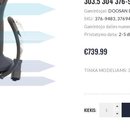
303.5 304 376
Gamintojai:
DOOSAN
SKU:
376-9483, 3769
Gamintojo dalies numer
Pristatymo data:
2-5 d
€739.99
TINKA MODELIAMS: 30
KIEKIS: