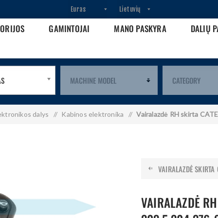
GORIJOS
GAMINTOJAI
MANO PASKYRA
DALIŲ P
AS
ektronikos dalys
/
Kabinos elektronika
/
Vairalazdė RH skirta CA
VAIRALAZDĖ SKIRTA 
VAIRALAZDĖ RH