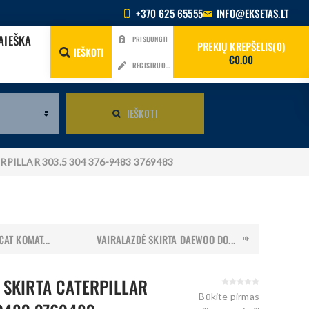
+370 625 65555
INFO@EKSETAS.LT
AIEŠKA
PRISIJUNGTI
PREKIŲ KREPŠELIS
0
IEŠKOTI
€0.00
REGISTRUOTIS
IEŠKOTI
TERPILLAR 303.5 304 376-9483 3769483
CAT KOMAT...
VAIRALAZDĖ SKIRTA DAEWOO DO...
 SKIRTA CATERPILLAR
Būkite pirmas