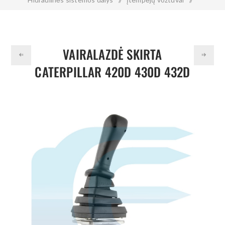
Vairalazdė skirta CATERPILLAR 420D 430D 432D 442D 446D
185-5916 1855916
VAIRALAZDĖ SKIRTA
CATERPILLAR 420D 430D 432D
442D 446D 185-5916 1855916