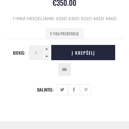
€350.00
TINKA MODELIAMS: 420D 430D 432D 442D 446D
5 YRA PREKYBOJE
KIEKIS:
Į KREPŠELĮ
DALINTIS: