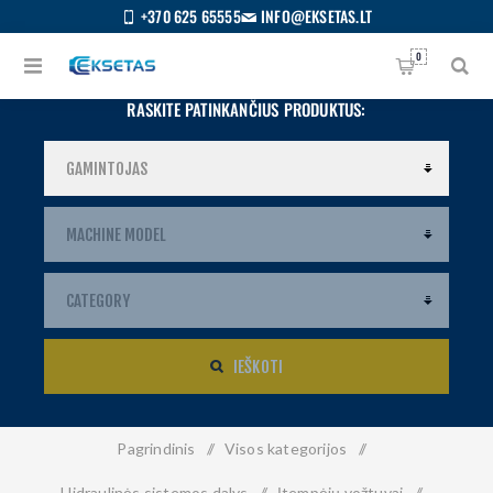
+370 625 65555
INFO@EKSETAS.LT
0
RASKITE PATINKANČIUS PRODUKTUS:
IEŠKOTI
Pagrindinis
/
Visos kategorijos
/
S
IETUVIŲ
Hidraulinės sistemos dalys
/
Įtempėjų vožtuvai
/