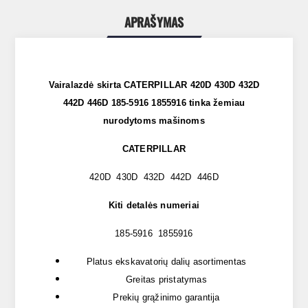
APRAŠYMAS
Vairalazdė skirta
CATERPILLAR 420D 430D 432D
442D 446D 185-5916 1855916
tink
a žemiau
nurodytoms mašinoms
CATERPILLAR
420D 430D 432D 442D 446D
Kiti detalės numeriai
185-5916 1855916
Platus ekskavatorių dalių asortimentas
Greitas pristatymas
Prekių grąžinimo garantija