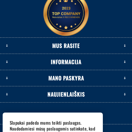
MUS RASITE
INFORMACIJA
MANO PASKYRA
NAUJIENLAIŠKIS
Slapukai padeda mums teikti paslaugas.
Naudodamiesi mūsų paslaugomis sutinkate, kad