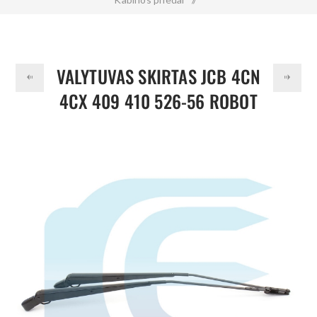
Valytuvas skirtas JCB 4CN 4CX 409 410 526-56 ROBOT 1105
714/17400
VALYTUVAS SKIRTAS JCB 4CN
4CX 409 410 526-56 ROBOT
1105 714/17400