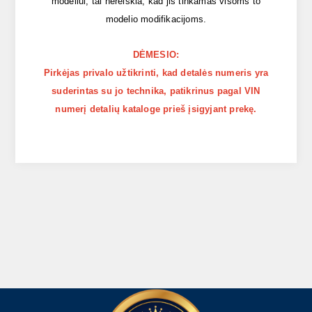
modeliui, tai nereiškia, kad jis tinkamas visoms to
modelio modifikacijoms.
DĖMESIO:
Pirkėjas privalo užtikrinti, kad detalės numeris yra
suderintas su jo technika, patikrinus pagal VIN
numerį detalių kataloge prieš įsigyjant prekę.