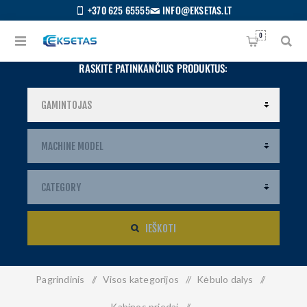
+370 625 65555
INFO@EKSETAS.LT
0
RASKITE PATINKANČIUS PRODUKTUS:
IEŠKOTI
Pagrindinis
/
Visos kategorijos
/
Kėbulo dalys
/
S
IETUVIŲ
Kabinos priedai
/