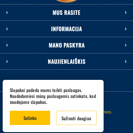
MUS RASITE
INFORMACIJA
MANO PASKYRA
NAUJIENLAIŠKIS
Slapukai padeda mums teikti paslaugas.
Naudodamiesi mūsų paslaugomis sutinkate, kad
naudojame slapukus.
2026 www.eksetas.lt. Visos teisės saugomos.
Sutinku
Sužinoti daugiau
Sistema -
nopCommerce
Sprendimas -