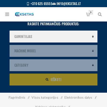
+370 625 65555
INFO@EKSETAS.LT
0
RASKITE PATINKANČIUS PRODUKTUS:
IEŠKOTI
Pagrindinis
/
Visos kategorijos
/
Elektronikos dalys
/
S
IETUVIŲ
Kabinos elektronika
/