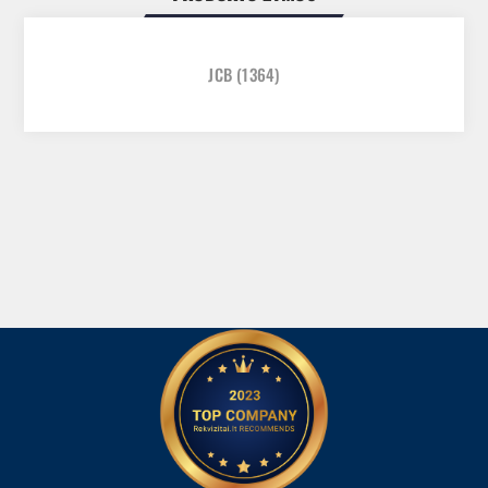
JCB
(1364)