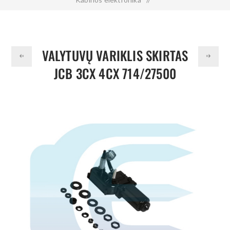
Valytuvų variklis skirtas JCB 3CX 4CX 714/27500
VALYTUVŲ VARIKLIS SKIRTAS
JCB 3CX 4CX 714/27500