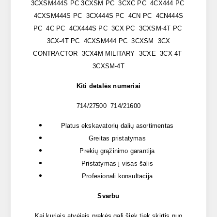
3CXSM444S PC 3CXSM PC 3CXC PC 4CX444 PC
4CXSM444S PC 3CX444S PC 4CN PC 4CN444S
PC 4C PC 4CX444S PC 3CX PC 3CXSM-4T PC
3CX-4T PC 4CXSM444 PC 3CXSM 3CX
CONTRACTOR 3CX4M MILITARY 3CXE 3CX-4T
3CXSM-4T
Kiti detalės numeriai
714/27500 714/21600
Platus ekskavatorių dalių asortimentas
Greitas pristatymas
Prekių grąžinimo garantija
Pristatymas į visas šalis
Profesionali konsultacija
Svarbu
Kai kuriais atvėjais prekės gali šiek tiek skirtis nuo