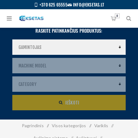
+370 625 65555
INFO@EKSETAS.LT
0
RASKITE PATINKANČIUS PRODUKTUS:
IEŠKOTI
Pagrindinis
/
Visos kategorijos
/
Variklis
/
S
IETUVIŲ
Aušinimo sistema
/
Aušintuvai
/