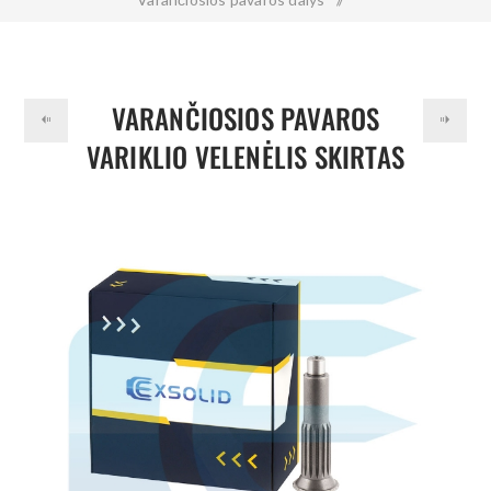
Varančiosios pavaros variklio velenėlis skirtas VOLVO EC27
EC35 ECR25 ECR35 ECR38 ECR40 VOE15013478 15013478
VARANČIOSIOS PAVAROS
VARIKLIO VELENĖLIS SKIRTAS
VOLVO EC27 EC35 ECR25
ECR35 ECR38 ECR40
VOE15013478 15013478