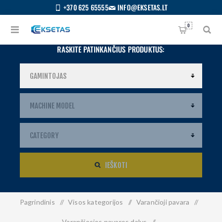
+370 625 65555
INFO@EKSETAS.LT
0
RASKITE PATINKANČIUS PRODUKTUS:
IEŠKOTI
Pagrindinis
/
Visos kategorijos
/
Varančioji pavara
/
S
IETUVIŲ
Varančiosios pavaros dalys
/