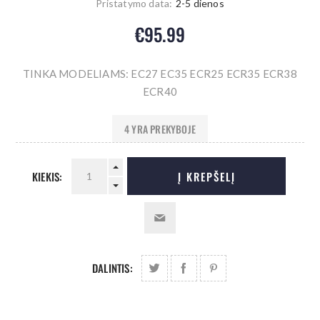
Pristatymo data:
2-5 dienos
€95.99
TINKA MODELIAMS: EC27 EC35 ECR25 ECR35 ECR38
ECR40
4 YRA PREKYBOJE
KIEKIS:
Į KREPŠELĮ
DALINTIS: