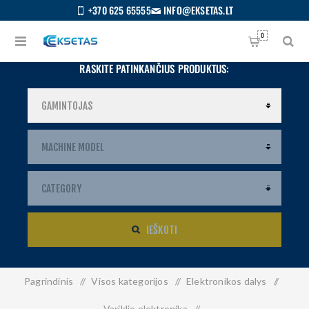
+370 625 65555
INFO@EKSETAS.LT
0
RASKITE PATINKANČIUS PRODUKTUS:
IEŠKOTI
Pagrindinis
/
Visos kategorijos
/
Elektronikos dalys
/
S
IETUVIŲ
Variklio elektronika
/