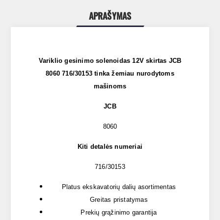
APRAŠYMAS
Variklio gesinimo solenoidas 12V skirtas JCB
8060 716/30153 tinka žemiau nurodytoms
mašinoms
JCB
8060
Kiti detalės numeriai
716/30153
Platus ekskavatorių dalių asortimentas
Greitas pristatymas
Prekių grąžinimo garantija