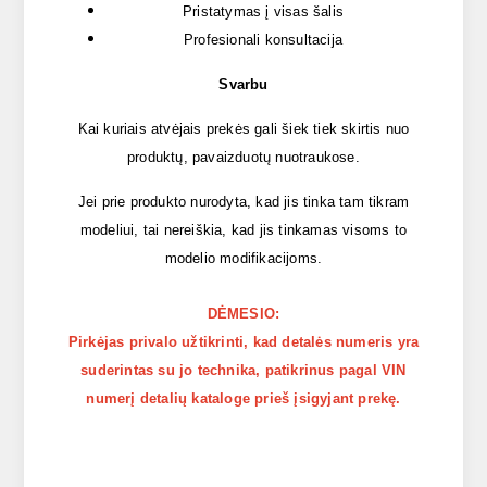
Pristatymas į visas šalis
Profesionali konsultacija
Svarbu
Kai kuriais atvėjais prekės gali šiek tiek skirtis nuo
produktų, pavaizduotų nuotraukose.
Jei prie produkto nurodyta, kad jis tinka tam tikram
modeliui, tai nereiškia, kad jis tinkamas visoms to
modelio modifikacijoms.
DĖMESIO:
Pirkėjas privalo užtikrinti, kad detalės numeris yra
suderintas su jo technika, patikrinus pagal VIN
numerį detalių kataloge prieš įsigyjant prekę.