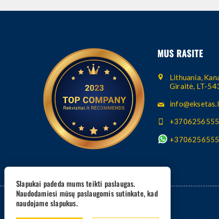
MUS RASITE
Lithuania, Kana
Giraitė, LT-5
info@eksetas.l
+370625655
+370625655
Slapukai padeda mums teikti paslaugas.
Naudodamiesi mūsų paslaugomis sutinkate, kad
naudojame slapukus.