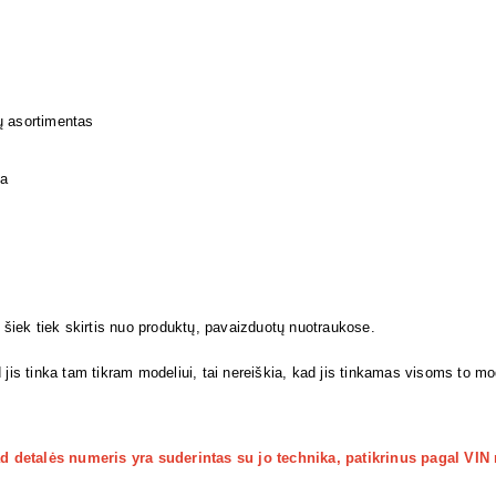
ų asortimentas
ja
i šiek tiek skirtis nuo produktų, pavaizduotų nuotraukose.
 jis tinka tam tikram modeliui, tai nereiškia, kad jis tinkamas visoms to m
kad detalės numeris yra suderintas su jo technika, patikrinus pagal VIN