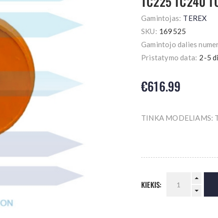
TC225 TC240 T
Gamintojas:
TEREX
SKU:
169525
Gamintojo dalies numer
Pristatymo data:
2-5 d
€616.99
TINKA MODELIAMS: 
KIEKIS: