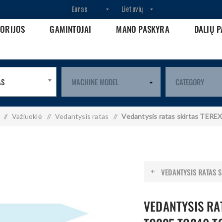
GORIJOS
GAMINTOJAI
MANO PASKYRA
DALIŲ P
AS
/
Važiuoklė
/
Vedantysis ratas
/
Vedantysis ratas skirtas TE
VEDANTYSIS RATAS SK
VEDANTYSIS RA