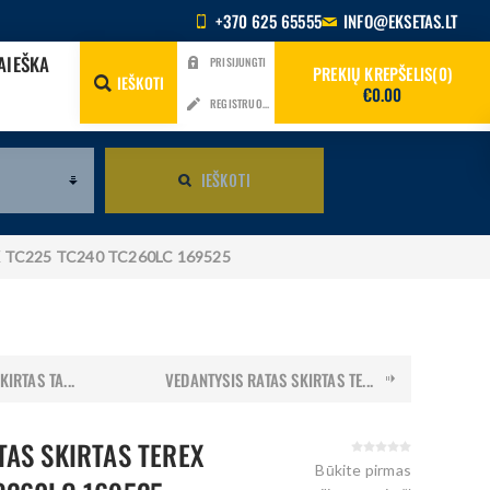
+370 625 65555
INFO@EKSETAS.LT
AIEŠKA
PRISIJUNGTI
PREKIŲ KREPŠELIS
0
IEŠKOTI
€0.00
REGISTRUOTIS
IEŠKOTI
REX TC225 TC240 TC260LC 169525
IRTAS TA...
VEDANTYSIS RATAS SKIRTAS TE...
TAS SKIRTAS TEREX
Būkite pirmas