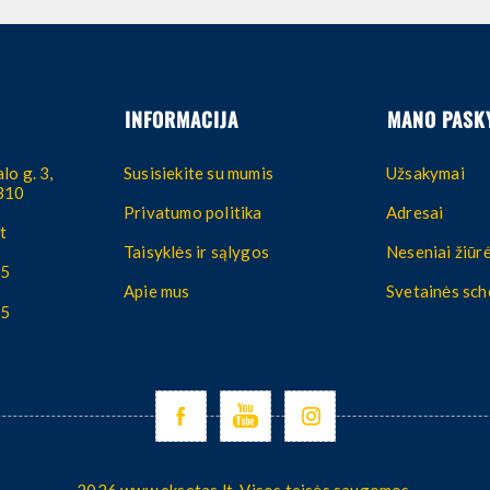
INFORMACIJA
MANO PASK
lo g. 3,
Susisiekite su mumis
Užsakymai
4310
Privatumo politika
Adresai
t
Taisyklės ir sąlygos
Neseniai žiūrė
55
Apie mus
Svetainės sc
55