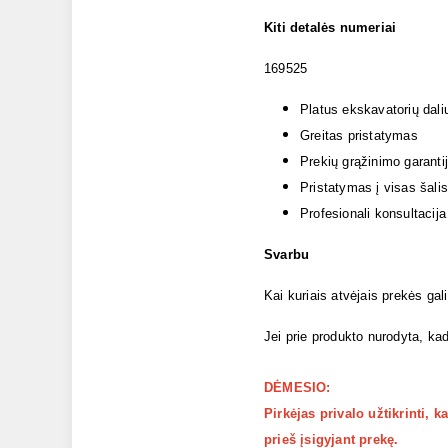
Kiti detalės numeriai
169525
Platus ekskavatorių dali
Greitas pristatymas
Prekių grąžinimo garanti
Pristatymas į visas šalis
Profesionali konsultacija
Svarbu
Kai kuriais atvėjais prekės gal
Jei prie produkto nurodyta, kad
DĖMESIO:
Pirkėjas privalo užtikrinti, 
prieš įsigyjant prekę.