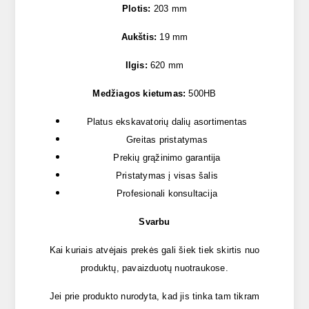
Plotis:
203 mm
Aukštis:
19 mm
Ilgis:
620 mm
Medžiagos kietumas:
500HB
Platus ekskavatorių dalių asortimentas
Greitas pristatymas
Prekių grąžinimo garantija
Pristatymas į visas šalis
Profesionali konsultacija
Svarbu
Kai kuriais atvėjais prekės gali šiek tiek skirtis nuo
produktų, pavaizduotų nuotraukose.
Jei prie produkto nurodyta, kad jis tinka tam tikram