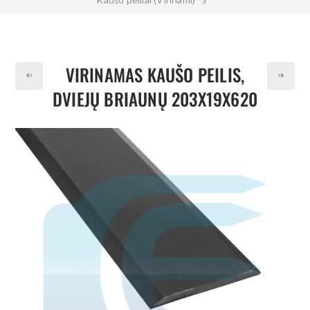
Virinamas kaušo peilis, dviejų briaunų 203x19x620 mm 500HB
VIRINAMAS KAUŠO PEILIS,
DVIEJŲ BRIAUNŲ 203X19X620
MM 500HB