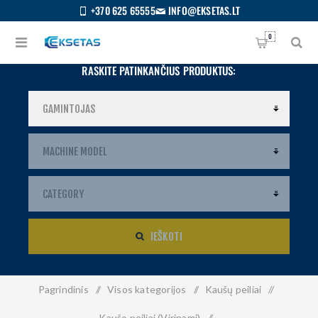
+370 625 65555
INFO@EKSETAS.LT
0
RASKITE PATINKANČIUS PRODUKTUS:
IEŠKOTI
Pagrindinis
/
Visos kategorijos
/
Kaušų peiliai
/
S
IETUVIŲ
Kaušo peiliai (Virinami)
/