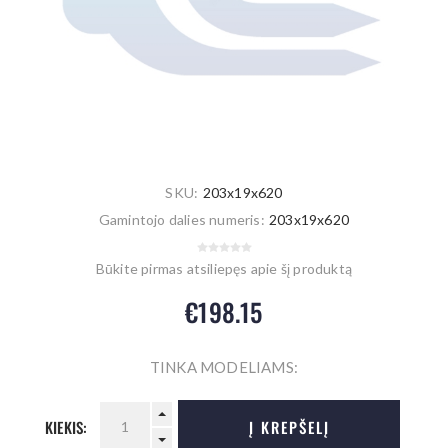
SKU:
203x19x620
Gamintojo dalies numeris:
203x19x620
Būkite pirmas atsiliepęs apie šį produktą
€198.15
TINKA MODELIAMS:
KIEKIS:
Į KREPŠELĮ