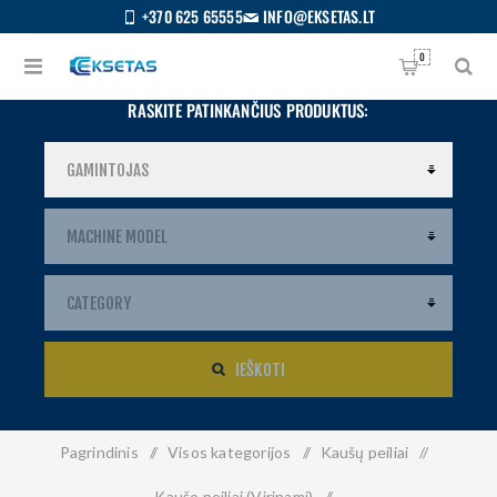
+370 625 65555
INFO@EKSETAS.LT
0
RASKITE PATINKANČIUS PRODUKTUS:
IEŠKOTI
Pagrindinis
/
Visos kategorijos
/
Kaušų peiliai
/
S
IETUVIŲ
Kaušo peiliai (Virinami)
/