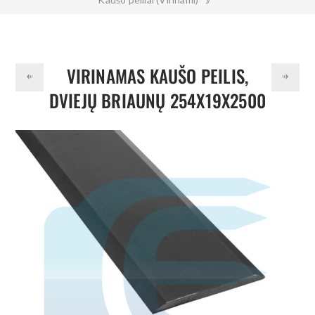
Virinamas kaušo peilis, dviejų briaunų 254x19x2500 mm 500HB
VIRINAMAS KAUŠO PEILIS,
DVIEJŲ BRIAUNŲ 254X19X2500
MM 500HB