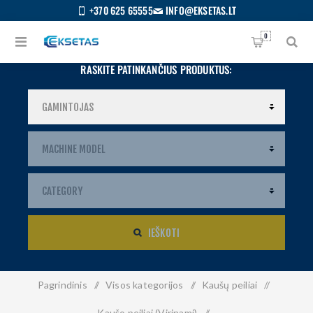
+370 625 65555
INFO@EKSETAS.LT
0
RASKITE PATINKANČIUS PRODUKTUS:
IEŠKOTI
Pagrindinis
/
Visos kategorijos
/
Kaušų peiliai
/
S
IETUVIŲ
Kaušo peiliai (Virinami)
/