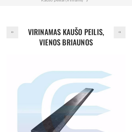
Virinamas kaušo peilis, vienos briaunos 110x16x1520 mm
500HB
VIRINAMAS KAUŠO PEILIS,
VIENOS BRIAUNOS
110X16X1520 MM 500HB