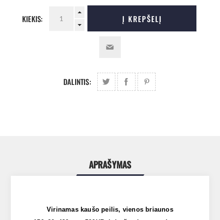
KIEKIS:
Į KREPŠELĮ
DALINTIS:
APRAŠYMAS
Virinamas kaušo peilis, vienos briaunos