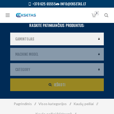
+370 625 65555
INFO@EKSETAS.LT
0
RASKITE PATINKANČIUS PRODUKTUS:
IEŠKOTI
Pagrindinis
/
Visos kategorijos
/
Kaušų peiliai
/
S
IETUVIŲ
Kaušo peiliai (Virinami)
/