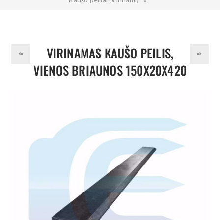
Virinamas kaušo peilis, vienos briaunos 150x20x420 mm 500HB
VIRINAMAS KAUŠO PEILIS,
VIENOS BRIAUNOS 150X20X420
MM 500HB