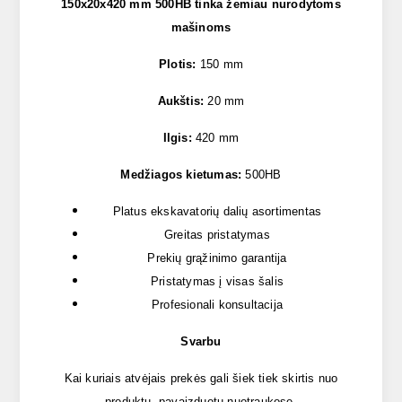
150x20x420 mm 500HB tinka žemiau nurodytoms
mašinoms
Plotis:
150 mm
Aukštis:
20 mm
Ilgis:
420 mm
Medžiagos kietumas:
500HB
Platus ekskavatorių dalių asortimentas
Greitas pristatymas
Prekių grąžinimo garantija
Pristatymas į visas šalis
Profesionali konsultacija
Svarbu
Kai kuriais atvėjais prekės gali šiek tiek skirtis nuo
produktų, pavaizduotų nuotraukose.