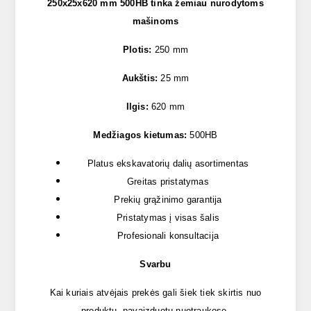
250x25x620 mm 500HB tinka žemiau nurodytoms
mašinoms
Plotis:
250 mm
Aukštis:
25 mm
Ilgis:
620 mm
Medžiagos kietumas:
500HB
Platus ekskavatorių dalių asortimentas
Greitas pristatymas
Prekių grąžinimo garantija
Pristatymas į visas šalis
Profesionali konsultacija
Svarbu
Kai kuriais atvėjais prekės gali šiek tiek skirtis nuo
produktų, pavaizduotų nuotraukose.