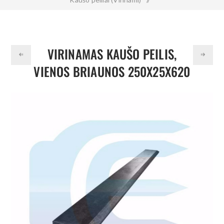
Virinamas kaušo peilis, vienos briaunos 250x25x620 mm 500HB
VIRINAMAS KAUŠO PEILIS,
VIENOS BRIAUNOS 250X25X620
MM 500HB