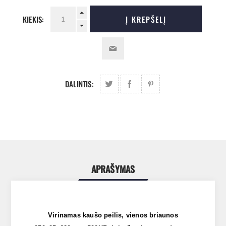
KIEKIS:
Į KREPŠELĮ
DALINTIS:
APRAŠYMAS
Virinamas kaušo peilis, vienos briaunos