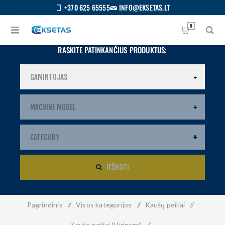
+370 625 65555
INFO@EKSETAS.LT
0
RASKITE PATINKANČIUS PRODUKTUS:
IEŠKOTI
Pagrindinis
/
Visos kategorijos
/
Kaušų peiliai
/
S
IETUVIŲ
Kaušo peiliai (Virinami)
/