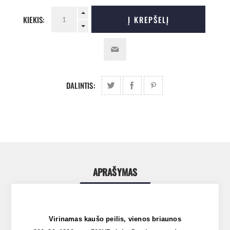
KIEKIS:
Į KREPŠELĮ
DALINTIS:
APRAŠYMAS
Virinamas kaušo peilis, vienos briaunos