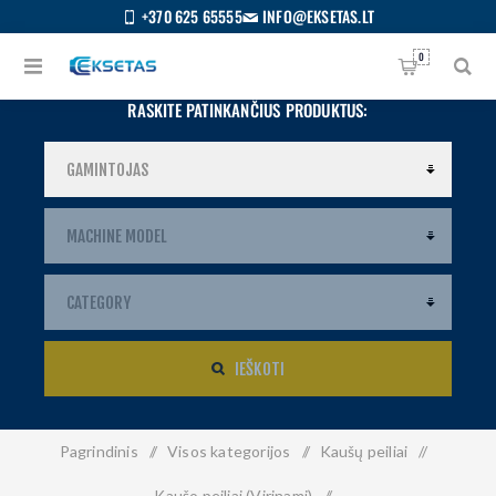
+370 625 65555
INFO@EKSETAS.LT
0
RASKITE PATINKANČIUS PRODUKTUS:
IEŠKOTI
Pagrindinis
/
Visos kategorijos
/
Kaušų peiliai
/
S
IETUVIŲ
Kaušo peiliai (Virinami)
/