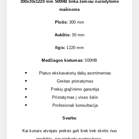
300x30x1220 mm 500HB tinka žemiau nurodytoms
mašinoms
Plotis:
300 mm
Aukštis:
30 mm
Ilgis:
1220 mm
Medžiagos kietumas:
500HB
Platus ekskavatorių dalių asortimentas
Greitas pristatymas
Prekių grąžinimo garantija
Pristatymas į visas šalis
Profesionali konsultacija
Svarbu
Kai kuriais atvėjais prekės gali šiek tiek skirtis nuo
produktų, pavaizduotų nuotraukose.