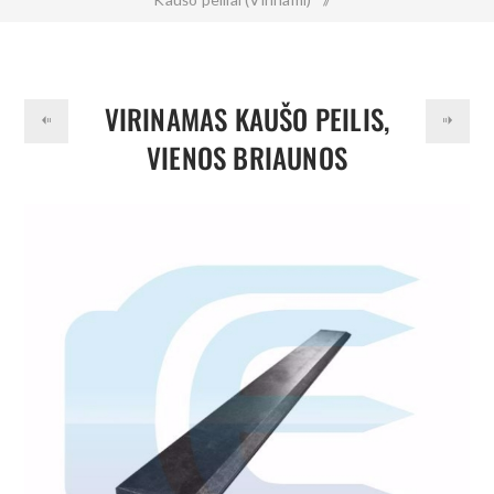
Virinamas kaušo peilis, vienos briaunos 300x30x1220 mm
500HB
VIRINAMAS KAUŠO PEILIS,
VIENOS BRIAUNOS
300X30X1220 MM 500HB