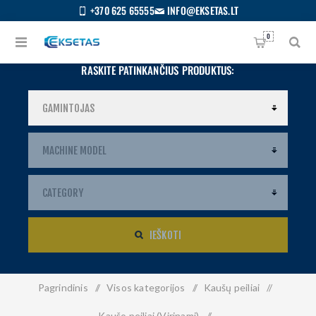
+370 625 65555
INFO@EKSETAS.LT
0
RASKITE PATINKANČIUS PRODUKTUS:
IEŠKOTI
Pagrindinis
/
Visos kategorijos
/
Kaušų peiliai
/
S
IETUVIŲ
Kaušo peiliai (Virinami)
/