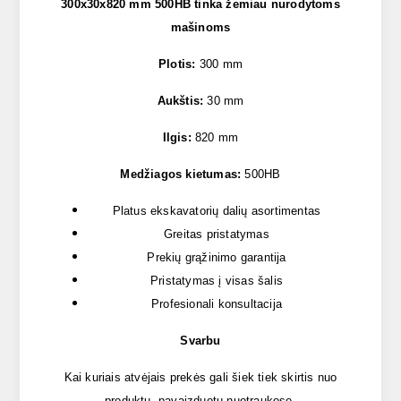
300x30x820 mm 500HB tinka žemiau nurodytoms
mašinoms
Plotis:
300 mm
Aukštis:
30 mm
Ilgis:
820 mm
Medžiagos kietumas:
500HB
Platus ekskavatorių dalių asortimentas
Greitas pristatymas
Prekių grąžinimo garantija
Pristatymas į visas šalis
Profesionali konsultacija
Svarbu
Kai kuriais atvėjais prekės gali šiek tiek skirtis nuo
produktų, pavaizduotų nuotraukose.