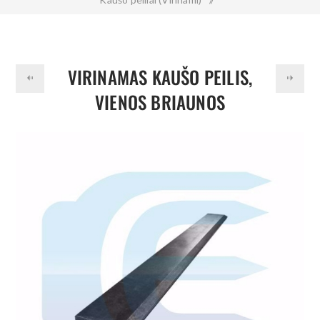
Virinamas kaušo peilis, vienos briaunos 300x30x820 mm 500HB
VIRINAMAS KAUŠO PEILIS,
VIENOS BRIAUNOS
300X30X820 MM 500HB