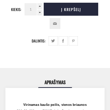
KIEKIS:
Į KREPŠELĮ
DALINTIS:
APRAŠYMAS
Virinamas kaušo peilis, vienos briaunos