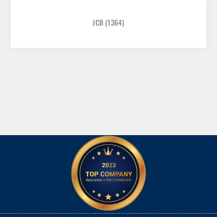
JCB
(1364)