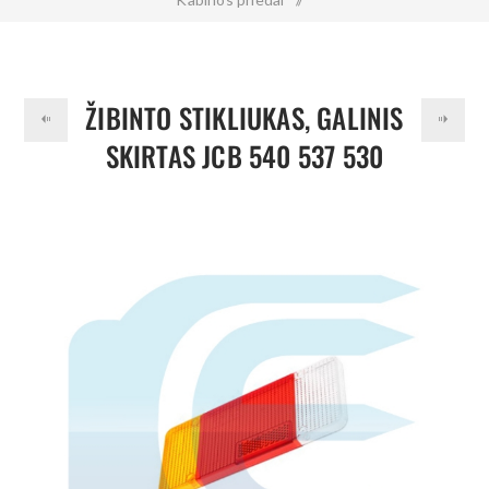
Žibinto stikliukas, galinis skirtas JCB 540 537 530 700/37201
ŽIBINTO STIKLIUKAS, GALINIS
SKIRTAS JCB 540 537 530
700/37201