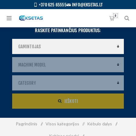
+370 625 65555
INFO@EKSETAS.LT
0
RASKITE PATINKANČIUS PRODUKTUS:
IEŠKOTI
Pagrindinis
/
Visos kategorijos
/
Kėbulo dalys
/
S
IETUVIŲ
Kabinos priedai
/