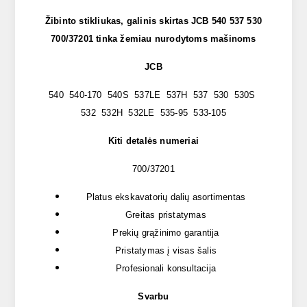
Žibinto stikliukas, galinis skirtas JCB 540 537 530
700/37201 tinka žemiau nurodytoms mašinoms
JCB
540 540-170 540S 537LE 537H 537 530 530S
532 532H 532LE 535-95 533-105
Kiti detalės numeriai
700/37201
Platus ekskavatorių dalių asortimentas
Greitas pristatymas
Prekių grąžinimo garantija
Pristatymas į visas šalis
Profesionali konsultacija
Svarbu