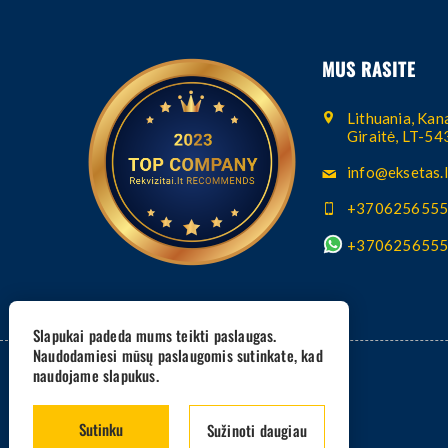
MUS RASITE
Lithuania, Kana
Giraitė, LT-5
info@eksetas.l
+370625655
+370625655
Slapukai padeda mums teikti paslaugas.
Naudodamiesi mūsų paslaugomis sutinkate, kad
naudojame slapukus.
Sutinku
Sužinoti daugiau