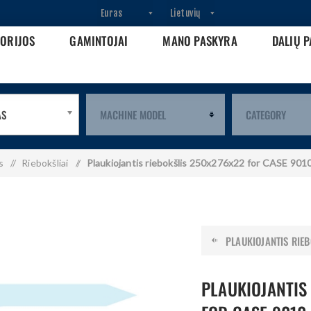
GORIJOS
GAMINTOJAI
MANO PASKYRA
DALIŲ P
AS
s
/
Riebokšliai
/
Plaukiojantis riebokšlis 250x276x22 for CASE 9
PLAUKIOJANTIS RIEBO
PLAUKIOJANTIS