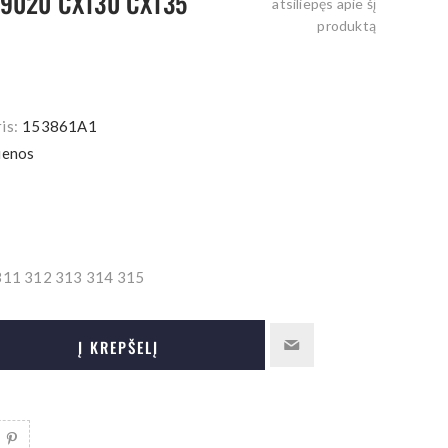
 9020 CX130 CX135
atsiliepęs apie šį
produktą
is:
153861A1
ienos
11 312 313 314 315
Į KREPŠELĮ