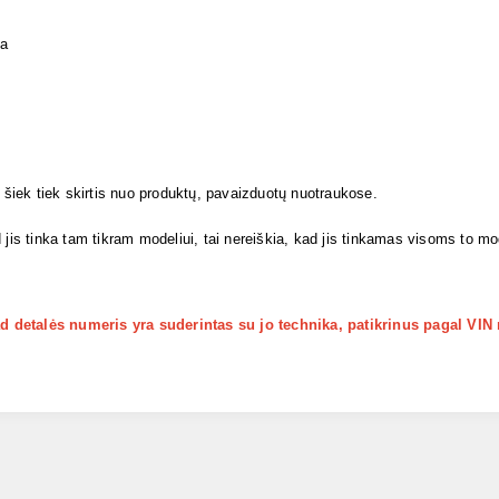
ja
i šiek tiek skirtis nuo produktų, pavaizduotų nuotraukose.
 jis tinka tam tikram modeliui, tai nereiškia, kad jis tinkamas visoms to m
kad detalės numeris yra suderintas su jo technika, patikrinus pagal VIN