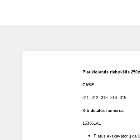
Plaukiojantis riebokšlis
250x
CASE
311 312 313 314 315
Kiti detalės numeriai
153861A1
Platus ekskavatorių dali