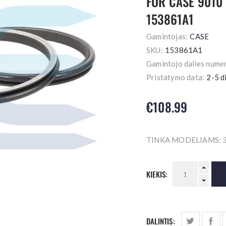
FOR CASE 9010
153861A1
Gamintojas:
CASE
SKU:
153861A1
Gamintojo dalies numer
Pristatymo data:
2-5 d
€108.99
TINKA MODELIAMS: 3
KIEKIS:
DALINTIS: