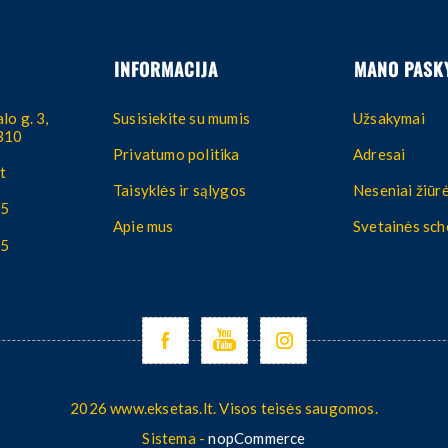
INFORMACIJA
MANO PASK
lo g. 3,
Susisiekite su mumis
Užsakymai
4310
Privatumo politika
Adresai
t
Taisyklės ir sąlygos
Neseniai žiūrė
55
Apie mus
Svetainės sc
55
2026 www.eksetas.lt. Visos teisės saugomos.
Sistema -
nopCommerce