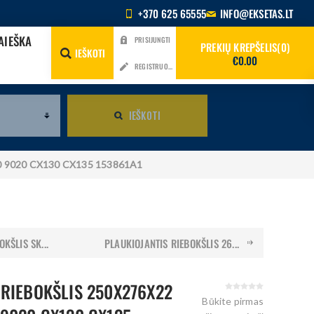
+370 625 65555
INFO@EKSETAS.LT
AIEŠKA
PRISIJUNGTI
PREKIŲ KREPŠELIS
0
IEŠKOTI
€0.00
REGISTRUOTIS
IEŠKOTI
010 9020 CX130 CX135 153861A1
KŠLIS SK...
PLAUKIOJANTIS RIEBOKŠLIS 26...
 RIEBOKŠLIS 250X276X22
Būkite pirmas