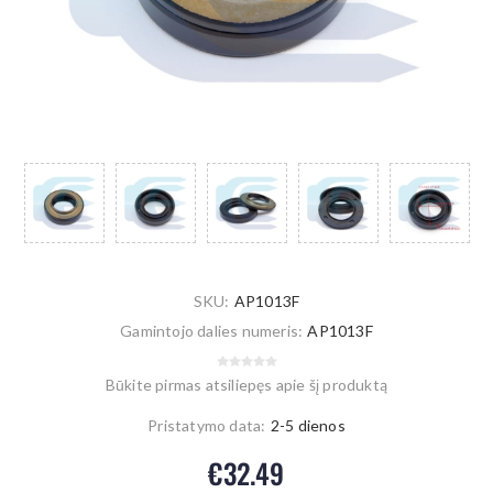
SKU:
AP1013F
Gamintojo dalies numeris:
AP1013F
Būkite pirmas atsiliepęs apie šį produktą
Pristatymo data:
2-5 dienos
€32.49