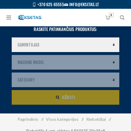
+370 625 65555
INFO@EKSETAS.LT
0
RASKITE PATINKANČIUS PRODUKTUS:
IEŠKOTI
Pagrindinis
/
Visos kategorijos
/
Riebokšliai
/
S
IETUVIŲ
Riebokšlis 1 vnt. skirtas AP1013F 20x35x8