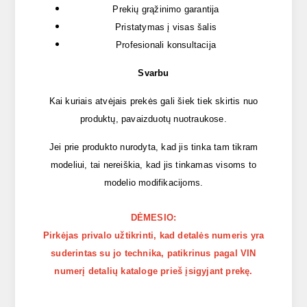
Prekių grąžinimo garantija
Pristatymas į visas šalis
Profesionali konsultacija
Svarbu
Kai kuriais atvėjais prekės gali šiek tiek skirtis nuo
produktų, pavaizduotų nuotraukose.
Jei prie produkto nurodyta, kad jis tinka tam tikram
modeliui, tai nereiškia, kad jis tinkamas visoms to
modelio modifikacijoms.
DĖMESIO:
Pirkėjas privalo užtikrinti, kad detalės numeris yra
suderintas su jo technika, patikrinus pagal VIN
numerį detalių kataloge prieš įsigyjant prekę.